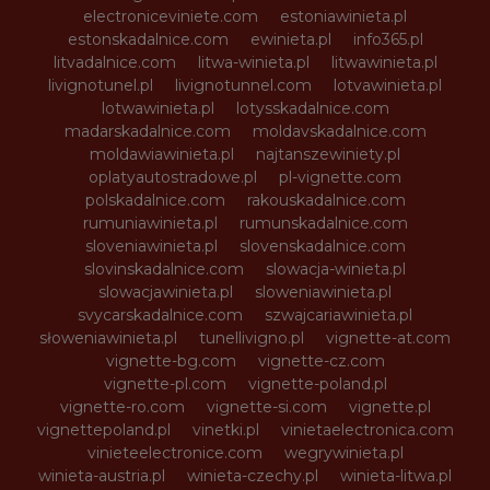
electroniceviniete.com
estoniawinieta.pl
estonskadalnice.com
ewinieta.pl
info365.pl
litvadalnice.com
litwa-winieta.pl
litwawinieta.pl
livignotunel.pl
livignotunnel.com
lotvawinieta.pl
lotwawinieta.pl
lotysskadalnice.com
madarskadalnice.com
moldavskadalnice.com
moldawiawinieta.pl
najtanszewiniety.pl
oplatyautostradowe.pl
pl-vignette.com
polskadalnice.com
rakouskadalnice.com
rumuniawinieta.pl
rumunskadalnice.com
sloveniawinieta.pl
slovenskadalnice.com
slovinskadalnice.com
slowacja-winieta.pl
slowacjawinieta.pl
sloweniawinieta.pl
svycarskadalnice.com
szwajcariawinieta.pl
słoweniawinieta.pl
tunellivigno.pl
vignette-at.com
vignette-bg.com
vignette-cz.com
vignette-pl.com
vignette-poland.pl
vignette-ro.com
vignette-si.com
vignette.pl
vignettepoland.pl
vinetki.pl
vinietaelectronica.com
vinieteelectronice.com
wegrywinieta.pl
winieta-austria.pl
winieta-czechy.pl
winieta-litwa.pl