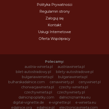
Polityka Prywatności
Regulamin strony
Zaloguj się
Kontakt
Usługi Internetowe
Oferta Współpracy
Polecamy:
austria-winieta.pl
austriawinieta.pl
bilet-autostradowy.pl
bilety-autostradowe.pl
bulgariawienieta.pl
bulgariawinieta.pl
bulharskadalnice.com
cenawiniety.pl
cenywiniet.pl
chorwacjawinieta.pl
czechy-winieta.pl
czechywinieta.pl
czechywiniety.pl
dalnicnipoplatky.com
dalnicniznamka.eu
digital-vignette.de
e-vignette.pl
e-winieta.eu
edalnice.org
edalnice.pl
electronicavinieta.com