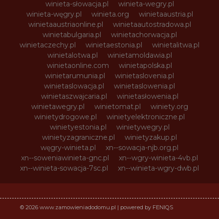
winieta-słowacja.pl
winieta-wegry.pl
winieta-węgry.pl
winieta.org
winietaaustria.pl
winietaaustriaonline.pl
winietaautostradowa.pl
winietabulgaria.pl
winietachorwacja.pl
winietaczechy.pl
winietaestonia.pl
winietalitwa.pl
winietalotwa.pl
winietamoldawia.pl
winietaonline.com
winietapolska.pl
winietarumunia.pl
winietaslovenia.pl
winietaslowacja.pl
winietaslowenia.pl
winietaszwajcaria.pl
winietasłowenia.pl
winietawegry.pl
winietomat.pl
winiety.org
winietydrogowe.pl
winietyelektroniczne.pl
winietyestonia.pl
winietywegry.pl
winietyzagraniczne.pl
winietyzakup.pl
węgry-winieta.pl
xn--sowacja-njb.org.pl
xn--soweniawinieta-gnc.pl
xn--wgry-winieta-4vb.pl
xn--winieta-sowacja-7sc.pl
xn--winieta-wgry-dwb.pl
© 2026 www.zamowieniadodomu.pl | powered by FENIQS