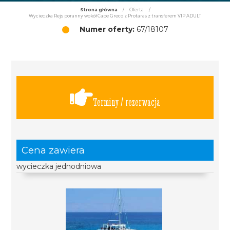
Strona główna
/
Oferta
/
Wycieczka Rejs poranny wokół Cape Greco z Protaras z transferem VIP ADULT
Numer oferty:
67/18107
Terminy / rezerwacja
Cena zawiera
wycieczka jednodniowa