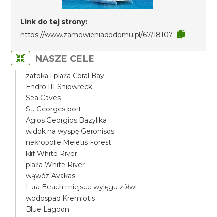
Link do tej strony:
https://www.zamowieniadodomu.pl/67/18107
NASZE CELE
zatoka i plaża Coral Bay
Endro III Shipwreck
Sea Caves
St. Georges port
Agios Georgios Bazylika
widok na wyspę Geronisos
nekropolie Meletis Forest
klif White River
plaża White River
wąwóz Avakas
Lara Beach miejsce wylęgu żółwi
wodospad Kremiotis
Blue Lagoon