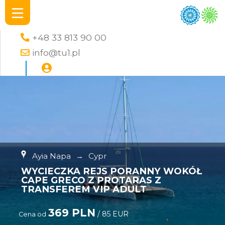
+48 33 813 90 00
info@tu1.pl
Ayia Napa
→
Cypr
WYCIECZKA REJS PORANNY WOKÓŁ
CAPE GRECO Z PROTARAS Z
TRANSFEREM VIP ADULT
369 PLN
/ 85 EUR
Cena od