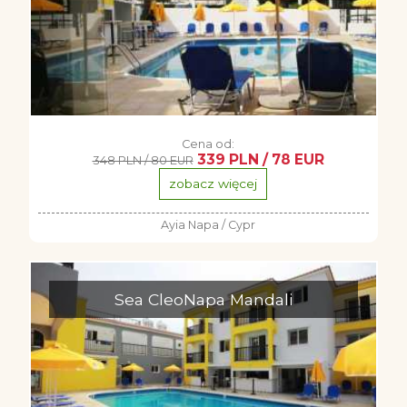
Cena od:
339 PLN / 78 EUR
348 PLN / 80 EUR
zobacz więcej
Ayia Napa / Cypr
Sea CleoNapa Mandali