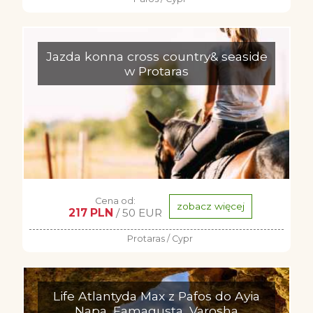
Jazda konna cross country& seaside
w Protaras
Cena od:
zobacz więcej
217 PLN
/ 50 EUR
Protaras / Cypr
Life Atlantyda Max z Pafos do Ayia
Napa, Famagusta, Varosha