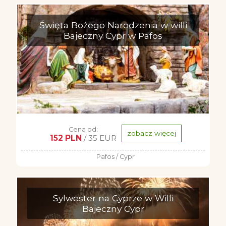
Święta Bożego Narodzenia w willi
Bajeczny Cypr w Pafos
Cena od:
zobacz więcej
152 PLN
/ 35 EUR
Pafos / Cypr
Sylwester na Cyprze w Willi
Bajeczny Cypr