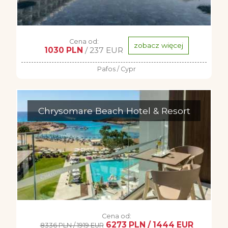
Cena od:
zobacz więcej
1030 PLN
/ 237 EUR
Pafos / Cypr
Chrysomare Beach Hotel & Resort
Cena od:
6273 PLN / 1444 EUR
8336 PLN / 1919 EUR