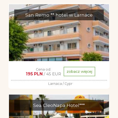
San Remo ** hotel w Larnace
Cena od:
zobacz więcej
195 PLN
/ 45 EUR
Larnaca / Cypr
Sea CleoNapa Hotel***