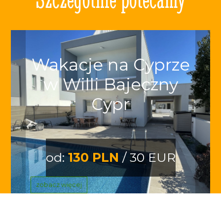
Wakacje na Cyprze
w Willi Bajeczny
Cypr
od:
130 PLN
/ 30 EUR
zobacz więcej