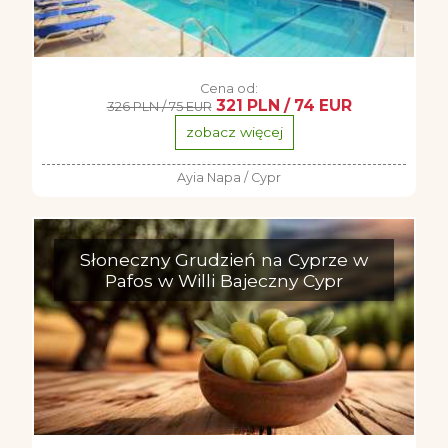
Cena od:
321 PLN / 74 EUR
326 PLN / 75 EUR
zobacz więcej
Ayia Napa / Cypr
Słoneczny Grudzień na Cyprze w
Pafos w Willi Bajeczny Cypr