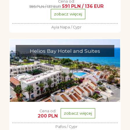
Cena od:
591 PLN / 136 EUR
595 PLN / 137 EUR
zobacz więcej
Ayia Napa / Cypr
Helios Bay Hotel and Suites
Cena od:
zobacz więcej
200 PLN
Pafos / Cypr