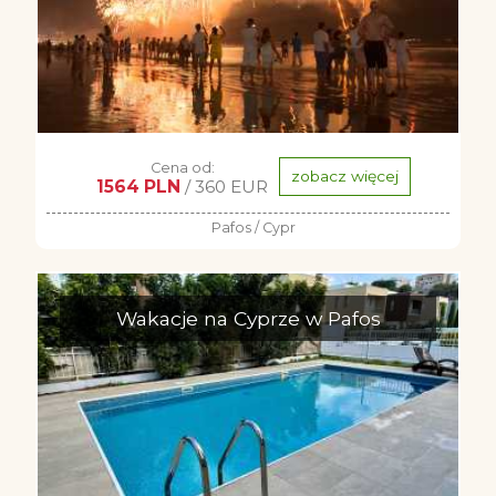
Cena od:
zobacz więcej
1564 PLN
/ 360 EUR
Pafos / Cypr
Wakacje na Cyprze w Pafos