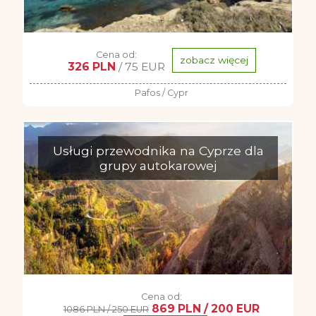
Cena od:
zobacz więcej
326 PLN
/ 75 EUR
Pafos / Cypr
Usługi przewodnika na Cyprze dla
grupy autokarowej
Cena od:
869 PLN / 200 EUR
1086 PLN / 250 EUR