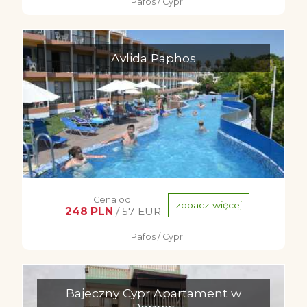
Pafos / Cypr
Avlida Paphos
Cena od:
zobacz więcej
248 PLN
/ 57 EUR
Pafos / Cypr
Bajeczny Cypr Apartament w