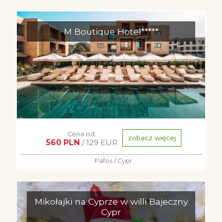
M Boutique Hotel*****
Cena od:
zobacz więcej
560 PLN
/ 129 EUR
Pafos / Cypr
Mikołajki na Cyprze w willi Bajeczny
Cypr