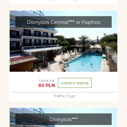
Dionysos Central*** w Paphos
Cena od:
zobacz więcej
80 PLN
Pafos / Cypr
Dionysos***