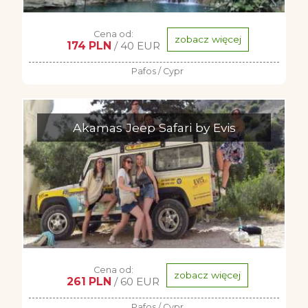
Cena od:
zobacz więcej
174 PLN
/ 40 EUR
Pafos / Cypr
Akamas Jeep Safari by Evis
Cena od:
zobacz więcej
261 PLN
/ 60 EUR
Pafos / Cypr