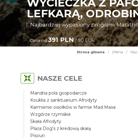
WYCIECZKA Z PAF
LEFKARĄ, ODROBIN
Najbardziej wypasiony program Maratho
391 PLN
/ 90 EUR
Cena od
Strona główna
/
Oferta
/
Wyci
NASZE CELE
Mandria pola gospodarcze
Kouklia z sanktuarium Afrodyty
Karmienie osiołków w farmie Mad Maxa
Wzgórze rzymskie
Skała Afrodyty
Plaża Dog's z kredową skałą
Pisouri