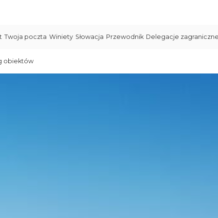
t
Twoja poczta
Winiety
Słowacja
Przewodnik
Delegacje zagraniczn
g obiektów