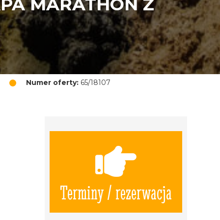
APA MARATHON Z
Numer oferty:
65/18107
Terminy / rezerwacja