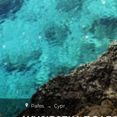
Pafos
→
Cypr