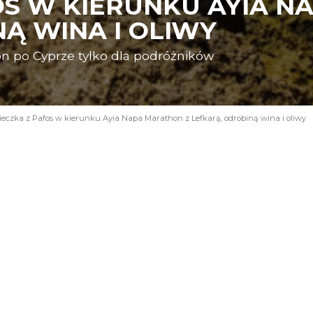
OS W KIERUNKU AYIA N
Ą WINA I OLIWY
n po Cyprze tylko dla podróżników
eczka z Pafos w kierunku Ayia Napa Marathon z Lefkarą, odrobiną wina i oliwy