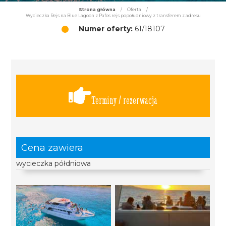
Strona główna
/
Oferta
/
Wycieczka Rejs na Blue Lagoon z Pafos rejs popołudniowy z transferem z adresu
Numer oferty:
61/18107
Terminy / rezerwacja
Cena zawiera
wycieczka półdniowa