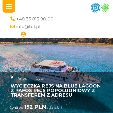
+48 33 813 90 00
info@tu1.pl
Pafos
→
Cypr
WYCIECZKA REJS NA BLUE LAGOON
Z PAFOS REJS POPOŁUDNIOWY Z
TRANSFEREM Z ADRESU
152 PLN
/ 35 EUR
Cena od