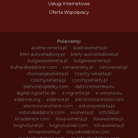
Usługi Internetowe
Oferta Współpracy
Polecamy:
austria-winieta.pl
austriawinieta.pl
bilet-autostradowy.pl
bilety-autostradowe.pl
bulgariawienieta.pl
bulgariawinieta.pl
bulharskadalnice.com
cenawiniety.pl
cenywiniet.pl
chorwacjawinieta.pl
czechy-winieta.pl
czechywinieta.pl
czechywiniety.pl
dalnicnipoplatky.com
dalnicniznamka.eu
digital-vignette.de
e-vignette.pl
e-winieta.eu
edalnice.org
edalnice.pl
electronicavinieta.com
electroniceviniete.com
estoniawinieta.pl
estonskadalnice.com
ewinieta.pl
info365.pl
litvadalnice.com
litwa-winieta.pl
litwawinieta.pl
livignotunel.pl
livignotunnel.com
lotvawinieta.pl
lotwawinieta.pl
lotysskadalnice.com