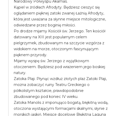
Narodowy Półwyspu Akamas.
Kąpiel w źródłach Afrodyty. Będziesz cieszyć się
oglądaniem pięknej zatoki zwanej Łaźnią Afrodyty,
która jest uważana za słynne miejsce mitologiczne,
odwiedzane przez boginię miłości.
Po drodze mijamy Kościół św. Jerzego. Ten kościół
datowany na XIII jest popularnym celem
pielgrzymek, zbudowanym na szczycie wzgórza z
widokiem na morze, otoczonym fascynującym
pięknem przyrody.
Mijamy wyspę św. Jerzego z wyjątkowym
otoczeniem. Będziesz pod wrażeniem jego boskiej
natury.
Zatoka Plaji. Płynąc wzdłuż złotych plaż Zatoki Plaji,
można zobaczyć ruiny Teatru Greckiego o
półkolistym kształcie, prawdopodobnie
zbudowanego pod koniec IV wieku.
Zatoka Manolis z imponująco bogatą, błękitną wodą,
otoczona wystającymi formacjami skalnymi, słynie z
morskich jaskiń. Miejsce docelowe Błękitna Laguna