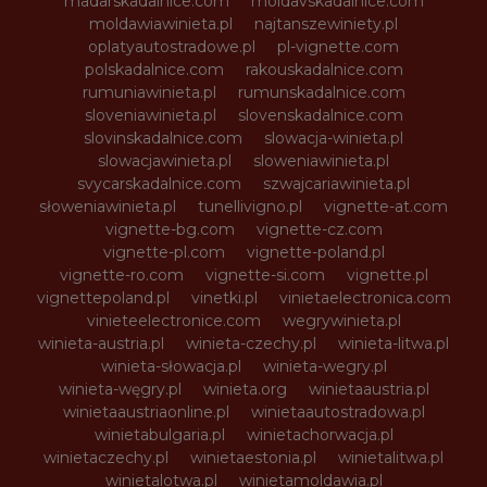
madarskadalnice.com
moldavskadalnice.com
moldawiawinieta.pl
najtanszewiniety.pl
oplatyautostradowe.pl
pl-vignette.com
polskadalnice.com
rakouskadalnice.com
rumuniawinieta.pl
rumunskadalnice.com
sloveniawinieta.pl
slovenskadalnice.com
slovinskadalnice.com
slowacja-winieta.pl
slowacjawinieta.pl
sloweniawinieta.pl
svycarskadalnice.com
szwajcariawinieta.pl
słoweniawinieta.pl
tunellivigno.pl
vignette-at.com
vignette-bg.com
vignette-cz.com
vignette-pl.com
vignette-poland.pl
vignette-ro.com
vignette-si.com
vignette.pl
vignettepoland.pl
vinetki.pl
vinietaelectronica.com
vinieteelectronice.com
wegrywinieta.pl
winieta-austria.pl
winieta-czechy.pl
winieta-litwa.pl
winieta-słowacja.pl
winieta-wegry.pl
winieta-węgry.pl
winieta.org
winietaaustria.pl
winietaaustriaonline.pl
winietaautostradowa.pl
winietabulgaria.pl
winietachorwacja.pl
winietaczechy.pl
winietaestonia.pl
winietalitwa.pl
winietalotwa.pl
winietamoldawia.pl