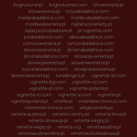
livignotunel.pl
livignotunnel.com
lotvawinieta.pl
lotwawinieta.pl
lotysskadalnice.com
madarskadalnice.com
moldavskadalnice.com
moldawiawinieta.pl
najtanszewiniety.pl
oplatyautostradowe.pl
pl-vignette.com
polskadalnice.com
rakouskadalnice.com
rumuniawinieta.pl
rumunskadalnice.com
sloveniawinieta.pl
slovenskadalnice.com
slovinskadalnice.com
slowacja-winieta.pl
slowacjawinieta.pl
sloweniawinieta.pl
svycarskadalnice.com
szwajcariawinieta.pl
słoweniawinieta.pl
tunellivigno.pl
vignette-at.com
vignette-bg.com
vignette-cz.com
vignette-pl.com
vignette-poland.pl
vignette-ro.com
vignette-si.com
vignette.pl
vignettepoland.pl
vinetki.pl
vinietaelectronica.com
vinieteelectronice.com
wegrywinieta.pl
winieta-austria.pl
winieta-czechy.pl
winieta-litwa.pl
winieta-słowacja.pl
winieta-wegry.pl
winieta-węgry.pl
winieta.org
winietaaustria.pl
winietaaustriaonline.pl
winietaautostradowa.pl