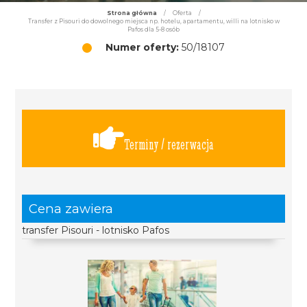
Strona główna
/
Oferta
/
Transfer z Pisouri do dowolnego miejsca np. hotelu, apartamentu, willi na lotnisko w
Pafos dla 5-8 osób
Numer oferty:
50/18107
Terminy / rezerwacja
Cena zawiera
transfer Pisouri - lotnisko Pafos