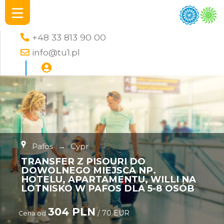
+48 33 813 90 00
info@tu1.pl
Pafos
→
Cypr
TRANSFER Z PISOURI DO
DOWOLNEGO MIEJSCA NP.
HOTELU, APARTAMENTU, WILLI NA
LOTNISKO W PAFOS DLA 5-8 OSÓB
304 PLN
/ 70 EUR
Cena od