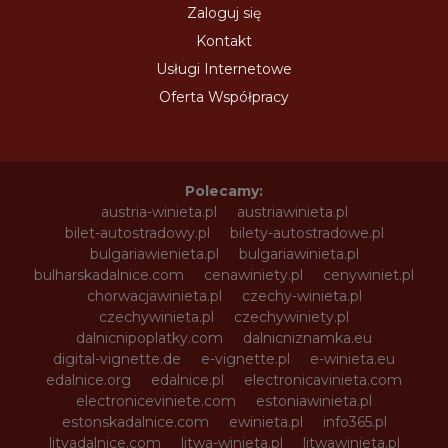
Zaloguj się
Kontakt
Usługi Internetowe
Oferta Współpracy
Polecamy:
austria-winieta.pl
austriawinieta.pl
bilet-autostradowy.pl
bilety-autostradowe.pl
bulgariawienieta.pl
bulgariawinieta.pl
bulharskadalnice.com
cenawiniety.pl
cenywiniet.pl
chorwacjawinieta.pl
czechy-winieta.pl
czechywinieta.pl
czechywiniety.pl
dalnicnipoplatky.com
dalnicniznamka.eu
digital-vignette.de
e-vignette.pl
e-winieta.eu
edalnice.org
edalnice.pl
electronicavinieta.com
electroniceviniete.com
estoniawinieta.pl
estonskadalnice.com
ewinieta.pl
info365.pl
litvadalnice.com
litwa-winieta.pl
litwawinieta.pl