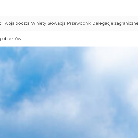
t
Twoja poczta
Winiety
Słowacja
Przewodnik
Delegacje zagraniczn
g obiektów