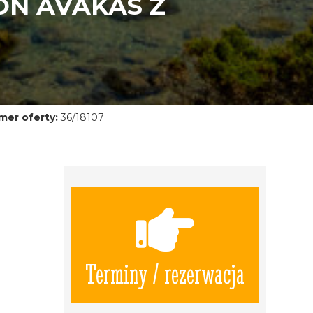
ON AVAKAS Z
mer oferty:
36/18107
Terminy / rezerwacja