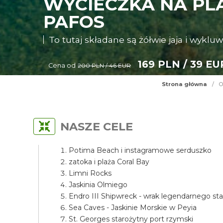
WYCIECZKA NA PLA
PAFOS
To tutaj składane są żółwie jaja i wykluw
169 PLN / 39 EU
Cena od
200 PLN / 46 EUR
Strona główna
/
O
NASZE CELE
Potima Beach i instagramowe serduszko
zatoka i plaża Coral Bay
Limni Rocks
Jaskinia Olmiego
Endro III Shipwreck - wrak legendarnego st
Sea Caves - Jaskinie Morskie w Peyia
St. Georges starożytny port rzymski