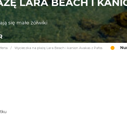
ŻĘ LARA BEACH I KANI
ają się małe żółwiki
R
Nu
ferta
/
Wycieczka na plażę Lara Beach i kanion Avakas z Pafos
atku