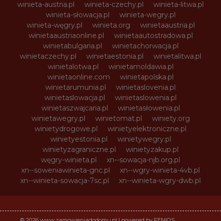
winieta-austria.pl
winieta-czechy.pl
winieta-litwa.pl
winieta-słowacja.pl
winieta-wegry.pl
winieta-węgry.pl
winieta.org
winietaaustria.pl
winietaaustriaonline.pl
winietaautostradowa.pl
winietabulgaria.pl
winietachorwacja.pl
winietaczechy.pl
winietaestonia.pl
winietalitwa.pl
winietalotwa.pl
winietamoldawia.pl
winietaonline.com
winietapolska.pl
winietarumunia.pl
winietaslovenia.pl
winietaslowacja.pl
winietaslowenia.pl
winietaszwajcaria.pl
winietasłowenia.pl
winietawegry.pl
winietomat.pl
winiety.org
winietydrogowe.pl
winietyelektroniczne.pl
winietyestonia.pl
winietywegry.pl
winietyzagraniczne.pl
winietyzakup.pl
węgry-winieta.pl
xn--sowacja-njb.org.pl
xn--soweniawinieta-gnc.pl
xn--wgry-winieta-4vb.pl
xn--winieta-sowacja-7sc.pl
xn--winieta-wgry-dwb.pl
© 2026 www.zamowieniadodomu.pl | powered by FENIQS