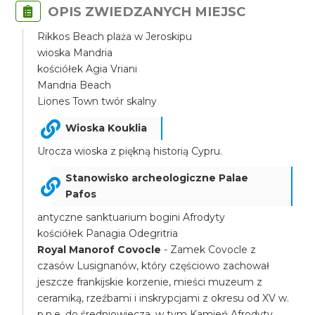
OPIS ZWIEDZANYCH MIEJSC
Rikkos Beach plaża w Jeroskipu
wioska Mandria
kościółek Agia Vriani
Mandria Beach
Liones Town twór skalny
Wioska Kouklia
Urocza wioska z piękną historią Cypru.
Stanowisko archeologiczne Palae
Pafos
antyczne sanktuarium bogini Afrodyty
kościółek Panagia Odegritria
Royal Manorof Covocle
- Zamek Covocle z
czasów Lusignanów, który częściowo zachował
jeszcze frankijskie korzenie, mieści muzeum z
ceramiką, rzeźbami i inskrypcjami z okresu od XV w.
p.n.e. do średniowiecza, w tym Kamień Afrodyty