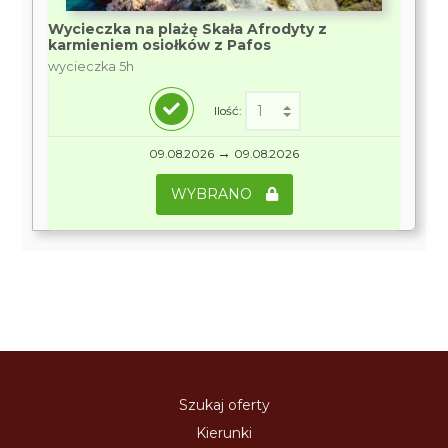
Wycieczka na plażę Skała Afrodyty z
karmieniem osiołków z Pafos
wycieczka 5h
Ilość:
→
09.08.2026
09.08.2026
WYBRANO
Szukaj oferty
Kierunki