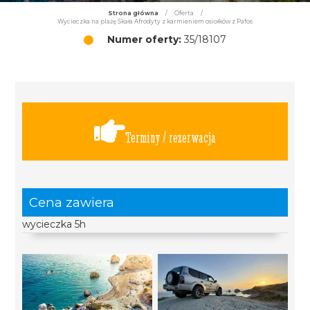
Strona główna
/
Oferta
/
Wycieczka na plażę Skała Afrodyty z karmieniem osiołków z Pafos
Numer oferty:
35/18107
Terminy / rezerwacja
Cena zawiera
wycieczka 5h