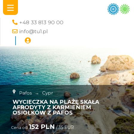
+48 33 813 90 00
info@tu1.pl
Pafos
→
Cypr
WYCIECZKA NA PLAŻĘ SKAŁA
AFRODYTY Z KARMIENIEM
OSIOŁKÓW Z PAFOS
152 PLN
/ 35 EUR
Cena od