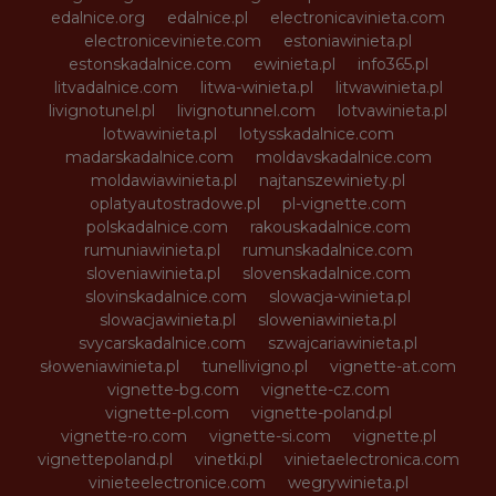
edalnice.org
edalnice.pl
electronicavinieta.com
electroniceviniete.com
estoniawinieta.pl
estonskadalnice.com
ewinieta.pl
info365.pl
litvadalnice.com
litwa-winieta.pl
litwawinieta.pl
livignotunel.pl
livignotunnel.com
lotvawinieta.pl
lotwawinieta.pl
lotysskadalnice.com
madarskadalnice.com
moldavskadalnice.com
moldawiawinieta.pl
najtanszewiniety.pl
oplatyautostradowe.pl
pl-vignette.com
polskadalnice.com
rakouskadalnice.com
rumuniawinieta.pl
rumunskadalnice.com
sloveniawinieta.pl
slovenskadalnice.com
slovinskadalnice.com
slowacja-winieta.pl
slowacjawinieta.pl
sloweniawinieta.pl
svycarskadalnice.com
szwajcariawinieta.pl
słoweniawinieta.pl
tunellivigno.pl
vignette-at.com
vignette-bg.com
vignette-cz.com
vignette-pl.com
vignette-poland.pl
vignette-ro.com
vignette-si.com
vignette.pl
vignettepoland.pl
vinetki.pl
vinietaelectronica.com
vinieteelectronice.com
wegrywinieta.pl