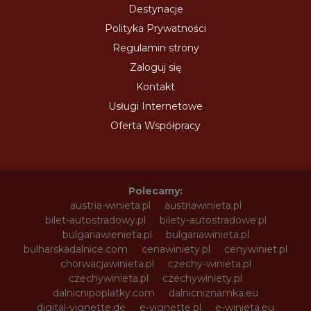
Destynacje
Polityka Prywatności
Regulamin strony
Zaloguj się
Kontakt
Usługi Internetowe
Oferta Współpracy
Polecamy:
austria-winieta.pl
austriawinieta.pl
bilet-autostradowy.pl
bilety-autostradowe.pl
bulgariawienieta.pl
bulgariawinieta.pl
bulharskadalnice.com
cenawiniety.pl
cenywiniet.pl
chorwacjawinieta.pl
czechy-winieta.pl
czechywinieta.pl
czechywiniety.pl
dalnicnipoplatky.com
dalnicniznamka.eu
digital-vignette.de
e-vignette.pl
e-winieta.eu