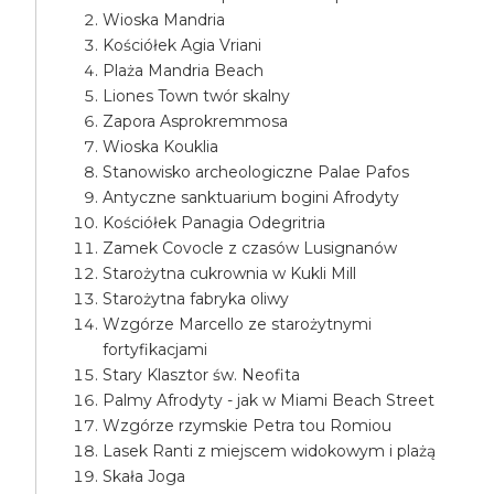
Wioska Mandria
Kościółek Agia Vriani
Plaża Mandria Beach
Liones Town twór skalny
Zapora Asprokremmosa
Wioska Kouklia
Stanowisko archeologiczne Palae Pafos
Antyczne sanktuarium bogini Afrodyty
Kościółek Panagia Odegritria
Zamek Covocle z czasów Lusignanów
Starożytna cukrownia w Kukli Mill
Starożytna fabryka oliwy
Wzgórze Marcello ze starożytnymi
fortyfikacjami
Stary Klasztor św. Neofita
Palmy Afrodyty - jak w Miami Beach Street
Wzgórze rzymskie Petra tou Romiou
Lasek Ranti z miejscem widokowym i plażą
Skała Joga