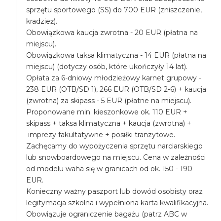
sprzętu sportowego (SS) do 700 EUR (zniszczenie,
kradzież).
Obowiązkowa kaucja zwrotna - 20 EUR (płatna na
miejscu).
Obowiązkowa taksa klimatyczna - 14 EUR (płatna na
miejscu) (dotyczy osób, które ukończyły 14 lat).
Opłata za 6-dniowy młodzieżowy karnet grupowy -
238 EUR (OTB/SD 1), 266 EUR (OTB/SD 2-6) + kaucja
(zwrotna) za skipass - 5 EUR (płatne na miejscu).
Proponowane min. kieszonkowe ok. 110 EUR +
skipass + taksa klimatyczna + kaucja (zwrotna) +
imprezy fakultatywne + posiłki tranzytowe.
Zachęcamy do wypożyczenia sprzętu narciarskiego
lub snowboardowego na miejscu. Cena w zależności
od modelu waha się w granicach od ok. 150 - 190
EUR.
Konieczny ważny paszport lub dowód osobisty oraz
legitymacja szkolna i wypełniona karta kwalifikacyjna.
Obowiązuje ograniczenie bagażu (patrz ABC w