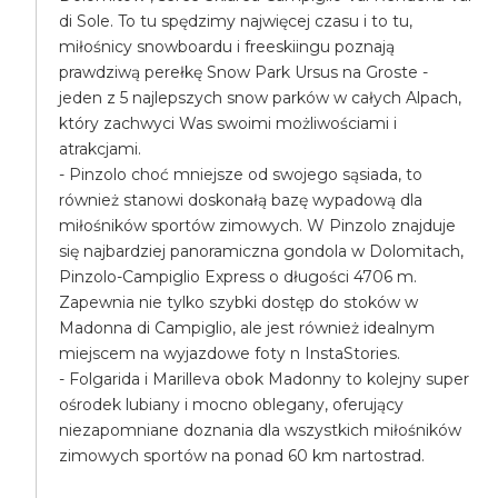
di Sole. To tu spędzimy najwięcej czasu i to tu,
miłośnicy snowboardu i freeskiingu poznają
prawdziwą perełkę Snow Park Ursus na Groste -
jeden z 5 najlepszych snow parków w całych Alpach,
który zachwyci Was swoimi możliwościami i
atrakcjami.
- Pinzolo choć mniejsze od swojego sąsiada, to
również stanowi doskonałą bazę wypadową dla
miłośników sportów zimowych. W Pinzolo znajduje
się najbardziej panoramiczna gondola w Dolomitach,
Pinzolo-Campiglio Express o długości 4706 m.
Zapewnia nie tylko szybki dostęp do stoków w
Madonna di Campiglio, ale jest również idealnym
miejscem na wyjazdowe foty n InstaStories.
- Folgarida i Marilleva obok Madonny to kolejny super
ośrodek lubiany i mocno oblegany, oferujący
niezapomniane doznania dla wszystkich miłośników
zimowych sportów na ponad 60 km nartostrad.