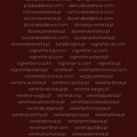
polskadalnice.com
rakouskadalnice.com
rumuniawinieta.pl
rumunskadalnice.com
sloveniawinieta.pl
slovenskadalnice.com
slovinskadalnice.com
slowacja-winieta.pl
slowacjawinieta.pl
sloweniawinieta.pl
svycarskadalnice.com
szwajcariawinieta.pl
słoweniawinieta.pl
tunellivigno.pl
vignette-at.com
vignette-bg.com
vignette-cz.com
vignette-pl.com
vignette-poland.pl
vignette-ro.com
vignette-si.com
vignette.pl
vignettepoland.pl
vinetki.pl
vinietaelectronica.com
vinieteelectronice.com
wegrywinieta.pl
winieta-austria.pl
winieta-czechy.pl
winieta-litwa.pl
winieta-słowacja.pl
winieta-wegry.pl
winieta-węgry.pl
winieta.org
winietaaustria.pl
winietaaustriaonline.pl
winietaautostradowa.pl
winietabulgaria.pl
winietachorwacja.pl
winietaczechy.pl
winietaestonia.pl
winietalitwa.pl
winietalotwa.pl
winietamoldawia.pl
winietaonline.com
winietapolska.pl
winietarumunia.pl
winietaslovenia.pl