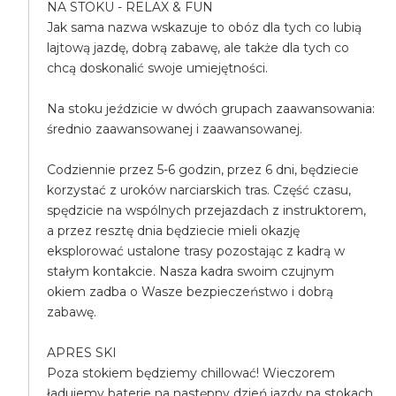
NA STOKU - RELAX & FUN
Jak sama nazwa wskazuje to obóz dla tych co lubią
lajtową jazdę, dobrą zabawę, ale także dla tych co
chcą doskonalić swoje umiejętności.
Na stoku jeździcie w dwóch grupach zaawansowania:
średnio zaawansowanej i zaawansowanej.
Codziennie przez 5-6 godzin, przez 6 dni, będziecie
korzystać z uroków narciarskich tras. Część czasu,
spędzicie na wspólnych przejazdach z instruktorem,
a przez resztę dnia będziecie mieli okazję
eksplorować ustalone trasy pozostając z kadrą w
stałym kontakcie. Nasza kadra swoim czujnym
okiem zadba o Wasze bezpieczeństwo i dobrą
zabawę.
APRES SKI
Poza stokiem będziemy chillować! Wieczorem
ładujemy baterie na następny dzień jazdy na stokach.