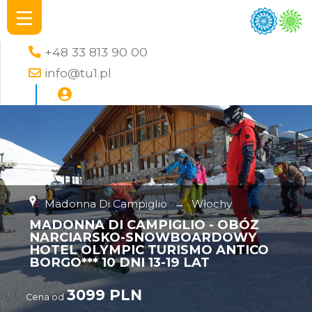
+48 33 813 90 00
info@tu1.pl
Madonna Di Campiglio
→
Włochy
MADONNA DI CAMPIGLIO - OBÓZ
NARCIARSKO-SNOWBOARDOWY
HOTEL OLYMPIC TURISMO ANTICO
BORGO*** 10 DNI 13-19 LAT
3099 PLN
Cena od