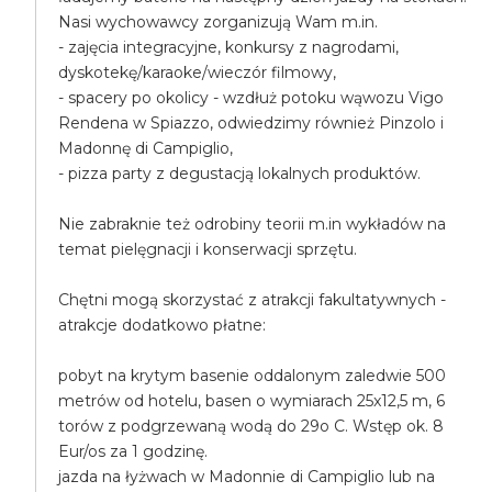
Nasi wychowawcy zorganizują Wam m.in.
- zajęcia integracyjne, konkursy z nagrodami,
dyskotekę/karaoke/wieczór filmowy,
- spacery po okolicy - wzdłuż potoku wąwozu Vigo
Rendena w Spiazzo, odwiedzimy również Pinzolo i
Madonnę di Campiglio,
- pizza party z degustacją lokalnych produktów.
Nie zabraknie też odrobiny teorii m.in wykładów na
temat pielęgnacji i konserwacji sprzętu.
Chętni mogą skorzystać z atrakcji fakultatywnych -
atrakcje dodatkowo płatne:
pobyt na krytym basenie oddalonym zaledwie 500
metrów od hotelu, basen o wymiarach 25x12,5 m, 6
torów z podgrzewaną wodą do 29o C. Wstęp ok. 8
Eur/os za 1 godzinę.
jazda na łyżwach w Madonnie di Campiglio lub na