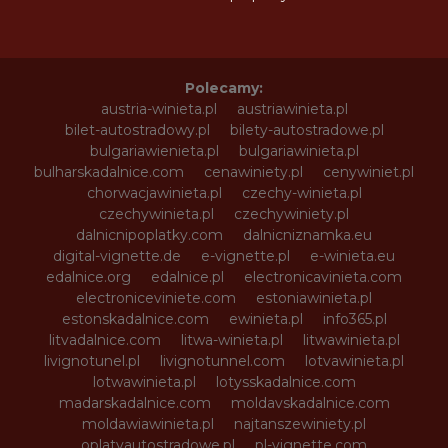
Polecamy:
austria-winieta.pl
austriawinieta.pl
bilet-autostradowy.pl
bilety-autostradowe.pl
bulgariawienieta.pl
bulgariawinieta.pl
bulharskadalnice.com
cenawiniety.pl
cenywiniet.pl
chorwacjawinieta.pl
czechy-winieta.pl
czechywinieta.pl
czechywiniety.pl
dalnicnipoplatky.com
dalnicniznamka.eu
digital-vignette.de
e-vignette.pl
e-winieta.eu
edalnice.org
edalnice.pl
electronicavinieta.com
electroniceviniete.com
estoniawinieta.pl
estonskadalnice.com
ewinieta.pl
info365.pl
litvadalnice.com
litwa-winieta.pl
litwawinieta.pl
livignotunel.pl
livignotunnel.com
lotvawinieta.pl
lotwawinieta.pl
lotysskadalnice.com
madarskadalnice.com
moldavskadalnice.com
moldawiawinieta.pl
najtanszewiniety.pl
oplatyautostradowe.pl
pl-vignette.com