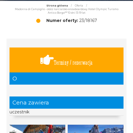
Strona główna
/
Oferta
/
Madonna di Campiglio - obóz narciarsko-snowboardowy Hotel Olympic Turismo
Antico Borgo*** 10 dni 13-19 lat
Numer oferty:
23/18167
Terminy / rezerwacja
O
Cena zawiera
uczestnik