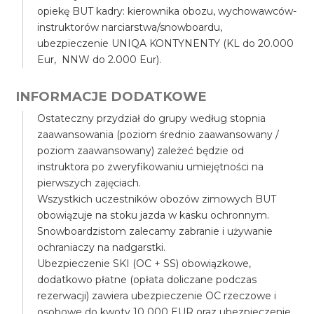
opiekę BUT kadry: kierownika obozu, wychowawców-
instruktorów narciarstwa/snowboardu,
ubezpieczenie UNIQA KONTYNENTY (KL do 20.000
Eur, NNW do 2.000 Eur).
INFORMACJE DODATKOWE
Ostateczny przydział do grupy według stopnia
zaawansowania (poziom średnio zaawansowany /
poziom zaawansowany) zależeć będzie od
instruktora po zweryfikowaniu umiejętności na
pierwszych zajęciach.
Wszystkich uczestników obozów zimowych BUT
obowiązuje na stoku jazda w kasku ochronnym.
Snowboardzistom zalecamy zabranie i używanie
ochraniaczy na nadgarstki.
Ubezpieczenie SKI (OC + SS) obowiązkowe,
dodatkowo płatne (opłata doliczane podczas
rezerwacji) zawiera ubezpieczenie OC rzeczowe i
osobowe do kwoty 10 000 EUR oraz ubezpieczenie