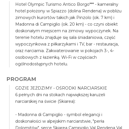
Hotel Olympic Turismo Antico Borgo*** - kameralny
hotel położony w Spiazzo (dolina Rendena) w pobliżu
zimowych kurortów takich jak Pinzolo (ok. 7 km) i
Madonna di Campiglio (ok. 20 km) - co czyni obiekt
doskonałym miejscem na zimowy wypoczynek. Na
terenie hotelu znajduje się sala śniadaniowa, część
wypoczynkowa z piłkarzykami i TV, bar - restauracja,
oraz narciarnia. Zakwaterowanie w pokojach 3-, 4-
osobowych z łazienką. Wi-Fi w częściach
ogólnodostępnych hotelu.
PROGRAM
GDZIE JEŹDZIMY - OŚRODKI NARCIARSKIE
6 pełnych dni na stokach największej karuzeli
narciarskiej na świcie (Skiarea):
- Madonna di Campiglio - symbol elegancji i
doskonałości w alpejskim narciarstwie, "perła
Dolomitów", serce Skiarea Campiglio Val Rendena Val