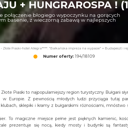
U + HUNGRAROSPA ! (13
ne połączenie błogiego wypoczynku na gorących
wym basenie, z wieczorną zabawą w najlepszych
Złote Piaski-hotel Allegra****. "Bałkańska impreza na wypasie" + Budapeszt i rej
Numer oferty:
194/18109
łote Piaski to najpopularniejszy region turystyczny Bułgarii sł
ze w Europie. Z pewnością młodych ludzi przyciąga tutaj pa
lubach, sklepiki i kramy z bułgarskimi różnościami, mnóstwo 
ier. To magiczne miejsce pełne jest pięknych kamienic, kośc
ale prezentuje się nocą, kiedy mosty i budynki są fantast