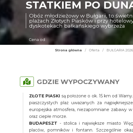
STATKIEM PO DUNAJ
Obóz młodzieżowy w Bułgarii, to świet
plażach Złotych Piasków i przy hotelo
dyskotekach bałkańskiego wybrzeża
Cena od
Strona główna
/
Oferta
/
BUŁGARIA 2026 - 
GDZIE WYPOCZYWANY
ZŁOTE PIASKI
są położone o ok. 15 km od Warny. Z
piaszczystych plaż uważanych za najpiękniejs
europejska atmosfera, niezapomniane zabawy w k
oraz ciepłe morze.
BUDAPESZT
- stolica i największe miasto Węg
placów, pomników i fontann. Szczególnie okaz