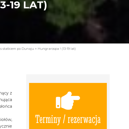
-19 LAT)
s statkiem po Dunaju + Hungrarospa ! (13-19 lat)
ynący z
nująca
słońca
Terminy / rezerwacja
iołów,
ycznie