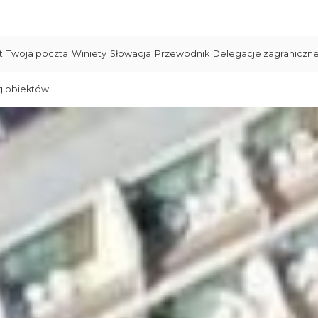
t
Twoja poczta
Winiety
Słowacja
Przewodnik
Delegacje zagraniczn
g obiektów