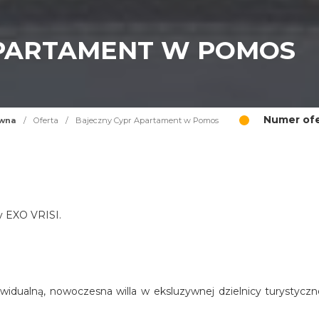
APARTAMENT W POMOS
Numer ofe
ówna
/
Oferta
/
Bajeczny Cypr Apartament w Pomos
cy EXO VRISI.
widualną, nowoczesna willa w eksluzywnej dzielnicy turystyczn