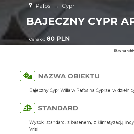
Pafos
→
Cypr
BAJECZNY CYPR 
80 PLN
Cena od
Strona gł
NAZWA OBIEKTU
Bajeczny Cypr Willa w Pafos na Cyprze, w dzielni
STANDARD
Wysoki standard, z basenem, z klimatyzacją indy
Vrisi.