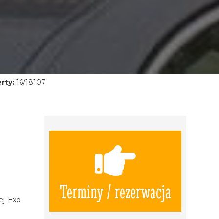
rty:
16/18107
Terminy / rezerwacja
ej Exo