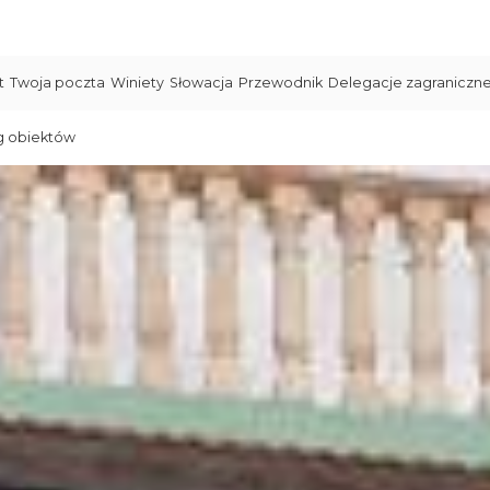
t
Twoja poczta
Winiety
Słowacja
Przewodnik
Delegacje zagraniczn
g obiektów