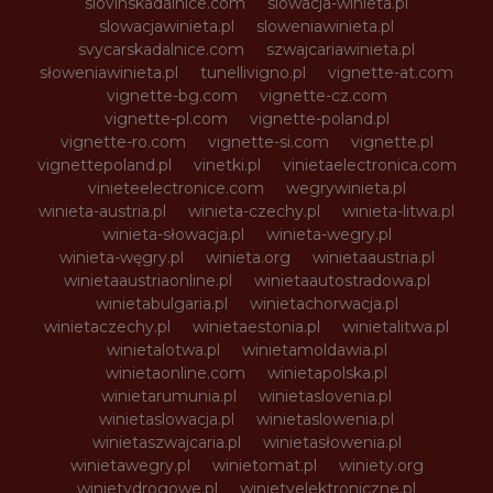
slovinskadalnice.com
slowacja-winieta.pl
slowacjawinieta.pl
sloweniawinieta.pl
svycarskadalnice.com
szwajcariawinieta.pl
słoweniawinieta.pl
tunellivigno.pl
vignette-at.com
vignette-bg.com
vignette-cz.com
vignette-pl.com
vignette-poland.pl
vignette-ro.com
vignette-si.com
vignette.pl
vignettepoland.pl
vinetki.pl
vinietaelectronica.com
vinieteelectronice.com
wegrywinieta.pl
winieta-austria.pl
winieta-czechy.pl
winieta-litwa.pl
winieta-słowacja.pl
winieta-wegry.pl
winieta-węgry.pl
winieta.org
winietaaustria.pl
winietaaustriaonline.pl
winietaautostradowa.pl
winietabulgaria.pl
winietachorwacja.pl
winietaczechy.pl
winietaestonia.pl
winietalitwa.pl
winietalotwa.pl
winietamoldawia.pl
winietaonline.com
winietapolska.pl
winietarumunia.pl
winietaslovenia.pl
winietaslowacja.pl
winietaslowenia.pl
winietaszwajcaria.pl
winietasłowenia.pl
winietawegry.pl
winietomat.pl
winiety.org
winietydrogowe.pl
winietyelektroniczne.pl