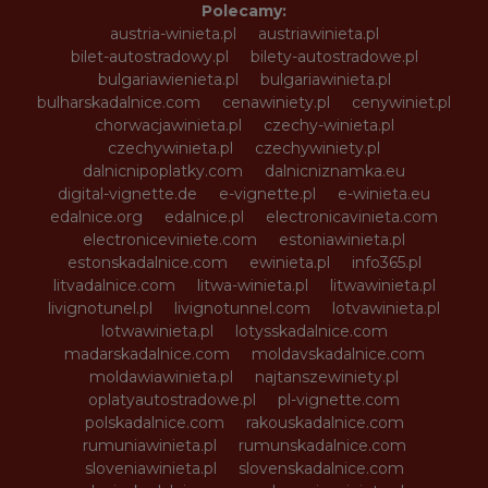
Polecamy:
austria-winieta.pl
austriawinieta.pl
bilet-autostradowy.pl
bilety-autostradowe.pl
bulgariawienieta.pl
bulgariawinieta.pl
bulharskadalnice.com
cenawiniety.pl
cenywiniet.pl
chorwacjawinieta.pl
czechy-winieta.pl
czechywinieta.pl
czechywiniety.pl
dalnicnipoplatky.com
dalnicniznamka.eu
digital-vignette.de
e-vignette.pl
e-winieta.eu
edalnice.org
edalnice.pl
electronicavinieta.com
electroniceviniete.com
estoniawinieta.pl
estonskadalnice.com
ewinieta.pl
info365.pl
litvadalnice.com
litwa-winieta.pl
litwawinieta.pl
livignotunel.pl
livignotunnel.com
lotvawinieta.pl
lotwawinieta.pl
lotysskadalnice.com
madarskadalnice.com
moldavskadalnice.com
moldawiawinieta.pl
najtanszewiniety.pl
oplatyautostradowe.pl
pl-vignette.com
polskadalnice.com
rakouskadalnice.com
rumuniawinieta.pl
rumunskadalnice.com
sloveniawinieta.pl
slovenskadalnice.com