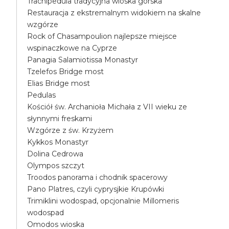
Trachipedula tradycyjna wioska górska
Restauracja z ekstremalnym widokiem na skalne
wzgórze
Rock of Chasampoulion najlepsze miejsce
wspinaczkowe na Cyprze
Panagia Salamiotissa Monastyr
Tzelefos Bridge most
Elias Bridge most
Pedulas
Kościół św. Archanioła Michała z VII wieku ze
słynnymi freskami
Wzgórze z św. Krzyżem
Kykkos Monastyr
Dolina Cedrowa
Olympos szczyt
Troodos panorama i chodnik spacerowy
Pano Platres, czyli cyprysjkie Krupówki
Trimiklini wodospad, opcjonalnie Millomeris
wodospad
Omodos wioska