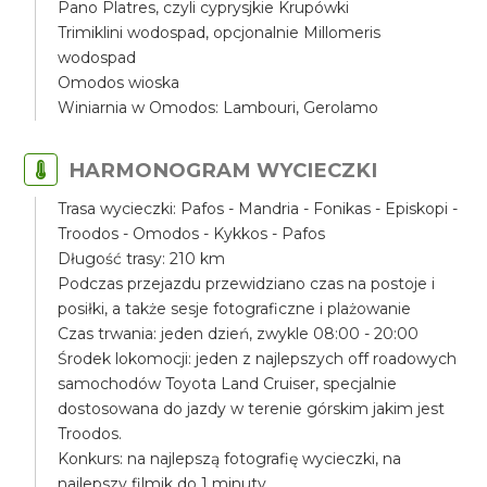
Pano Platres, czyli cyprysjkie Krupówki
Trimiklini wodospad, opcjonalnie Millomeris
wodospad
Omodos wioska
Winiarnia w Omodos: Lambouri, Gerolamo
HARMONOGRAM WYCIECZKI
Trasa wycieczki: Pafos - Mandria - Fonikas - Episkopi -
Troodos - Omodos - Kykkos - Pafos
Długość trasy: 210 km
Podczas przejazdu przewidziano czas na postoje i
posiłki, a także sesje fotograficzne i plażowanie
Czas trwania: jeden dzień, zwykle 08:00 - 20:00
Środek lokomocji: jeden z najlepszych off roadowych
samochodów Toyota Land Cruiser, specjalnie
dostosowana do jazdy w terenie górskim jakim jest
Troodos.
Konkurs: na najlepszą fotografię wycieczki, na
najlepszy filmik do 1 minuty.