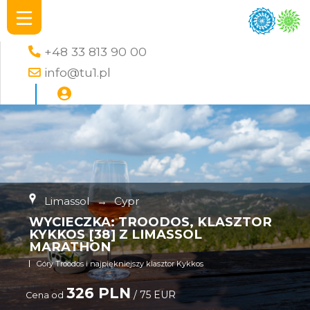
+48 33 813 90 00
info@tu1.pl
Limassol
→
Cypr
WYCIECZKA: TROODOS, KLASZTOR
KYKKOS [38] Z LIMASSOL
MARATHON
Góry Troodos i najpiękniejszy klasztor Kykkos
326 PLN
/ 75 EUR
Cena od