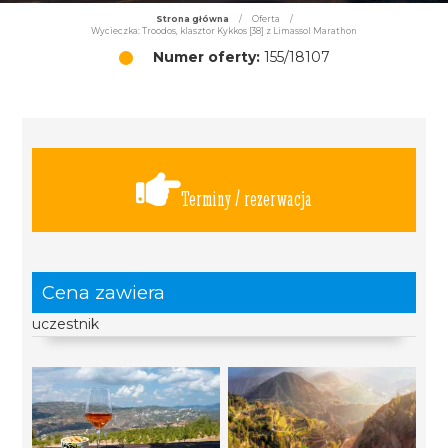
Strona główna
/
Oferta
/
Wycieczka: Troodos, klasztor Kykkos [38] z Limassol Marathon
Numer oferty:
155/18107
Terminy / rezerwacja
Cena zawiera
uczestnik