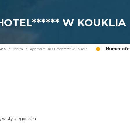
HOTEL****** W KOUKLIA
Numer ofer
wna
/
Oferta
/
Aphrodite Hills Hotel****** w Kouklia
, w stylu egipskim