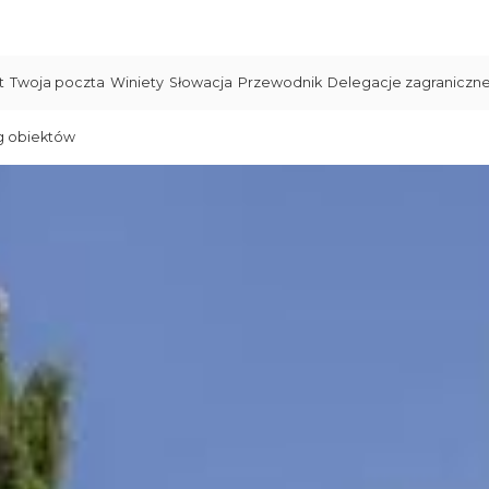
t
Twoja poczta
Winiety
Słowacja
Przewodnik
Delegacje zagraniczn
g obiektów