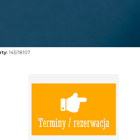
ty:
143/18107
Terminy / rezerwacja