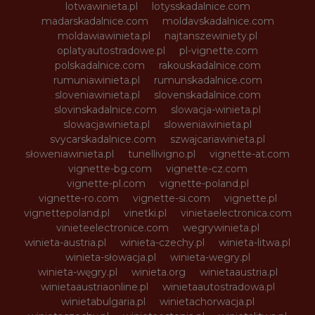
lotwawinieta.pl
lotysskadalnice.com
madarskadalnice.com
moldavskadalnice.com
moldawiawinieta.pl
najtanszewiniety.pl
oplatyautostradowe.pl
pl-vignette.com
polskadalnice.com
rakouskadalnice.com
rumuniawinieta.pl
rumunskadalnice.com
sloveniawinieta.pl
slovenskadalnice.com
slovinskadalnice.com
slowacja-winieta.pl
slowacjawinieta.pl
sloweniawinieta.pl
svycarskadalnice.com
szwajcariawinieta.pl
słoweniawinieta.pl
tunellivigno.pl
vignette-at.com
vignette-bg.com
vignette-cz.com
vignette-pl.com
vignette-poland.pl
vignette-ro.com
vignette-si.com
vignette.pl
vignettepoland.pl
vinetki.pl
vinietaelectronica.com
vinieteelectronice.com
wegrywinieta.pl
winieta-austria.pl
winieta-czechy.pl
winieta-litwa.pl
winieta-słowacja.pl
winieta-wegry.pl
winieta-węgry.pl
winieta.org
winietaaustria.pl
winietaaustriaonline.pl
winietaautostradowa.pl
winietabulgaria.pl
winietachorwacja.pl