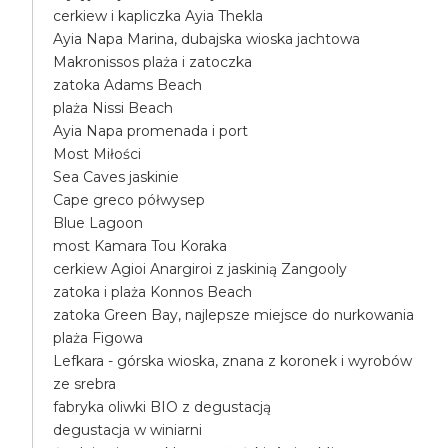
cerkiew i kapliczka Ayia Thekla
Ayia Napa Marina, dubajska wioska jachtowa
Makronissos plaża i zatoczka
zatoka Adams Beach
plaża Nissi Beach
Ayia Napa promenada i port
Most Miłości
Sea Caves jaskinie
Cape greco półwysep
Blue Lagoon
most Kamara Tou Koraka
cerkiew Agioi Anargiroi z jaskinią Zangooly
zatoka i plaża Konnos Beach
zatoka Green Bay, najlepsze miejsce do nurkowania
plaża Figowa
Lefkara - górska wioska, znana z koronek i wyrobów
ze srebra
fabryka oliwki BIO z degustacją
degustacja w winiarni