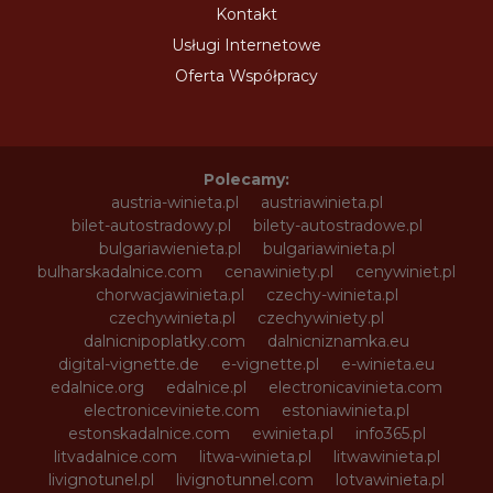
Kontakt
Usługi Internetowe
Oferta Współpracy
Polecamy:
austria-winieta.pl
austriawinieta.pl
bilet-autostradowy.pl
bilety-autostradowe.pl
bulgariawienieta.pl
bulgariawinieta.pl
bulharskadalnice.com
cenawiniety.pl
cenywiniet.pl
chorwacjawinieta.pl
czechy-winieta.pl
czechywinieta.pl
czechywiniety.pl
dalnicnipoplatky.com
dalnicniznamka.eu
digital-vignette.de
e-vignette.pl
e-winieta.eu
edalnice.org
edalnice.pl
electronicavinieta.com
electroniceviniete.com
estoniawinieta.pl
estonskadalnice.com
ewinieta.pl
info365.pl
litvadalnice.com
litwa-winieta.pl
litwawinieta.pl
livignotunel.pl
livignotunnel.com
lotvawinieta.pl