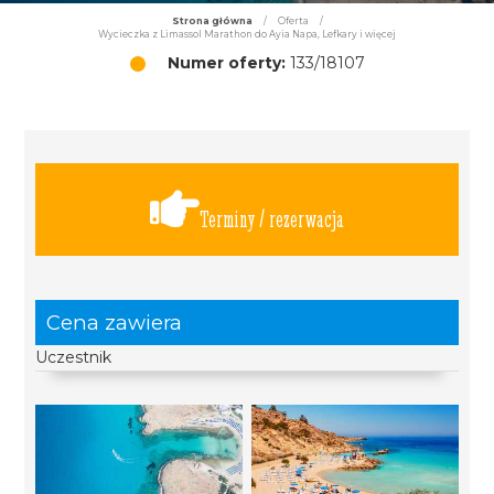
Strona główna
/
Oferta
/
Wycieczka z Limassol Marathon do Ayia Napa, Lefkary i więcej
Numer oferty:
133/18107
Terminy / rezerwacja
Cena zawiera
Uczestnik