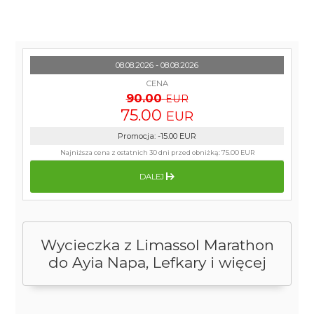
08.08.2026 - 08.08.2026
CENA
90.00
EUR
75.00
EUR
Promocja
:
-15.00
EUR
Najniższa cena z ostatnich 30 dni przed obniżką:
75.00 EUR
DALEJ
Wycieczka z Limassol Marathon
do Ayia Napa, Lefkary i więcej