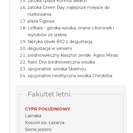
zatoka i plaża Konnos Beach
zatoka Green Bay, najlepsze miejsce do
nurkowania
plaża Figowa
Lefkara - górska wioska, znana z koronek i
wyrobów ze srebra
fabryka oliwki BIO z degustacją
degustacja w winiarni
średniowieczny klasztor żeński Agios Minas
Kato Dris średniowieczna wioska
opcjonalnie: wioska Skarinou
opcjonalnie neolityczna wioska Chirokitiia
Fakultet letni
CYPR POŁUDNIOWY
Larnaka
Kościół św. Łazarza
Słone jezioro