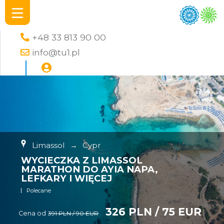
+48 33 813 90 00
info@tu1.pl
Limassol
→
Cypr
WYCIECZKA Z LIMASSOL
MARATHON DO AYIA NAPA,
LEFKARY I WIĘCEJ
Polecane
326 PLN / 75 EUR
Cena od
391 PLN / 90 EUR