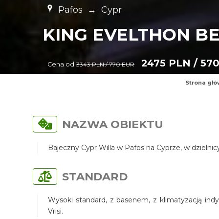
Pafos
→
Cypr
KING EVELTHON B
2475 PLN / 57
Cena od
3343 PLN / 770 EUR
Strona gł
NAZWA OBIEKTU
Bajeczny Cypr Willa w Pafos na Cyprze, w dzielni
STANDARD
Wysoki standard, z basenem, z klimatyzacją indy
Vrisi.