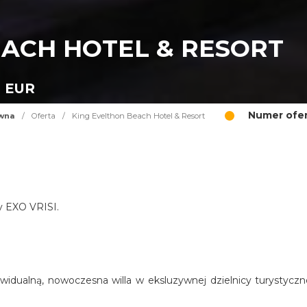
EACH HOTEL & RESORT
0 EUR
Numer ofer
ówna
/
Oferta
/
King Evelthon Beach Hotel & Resort
cy EXO VRISI.
widualną, nowoczesna willa w eksluzywnej dzielnicy turystyczn