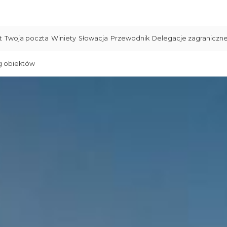
t
Twoja poczta
Winiety
Słowacja
Przewodnik
Delegacje zagraniczn
g obiektów