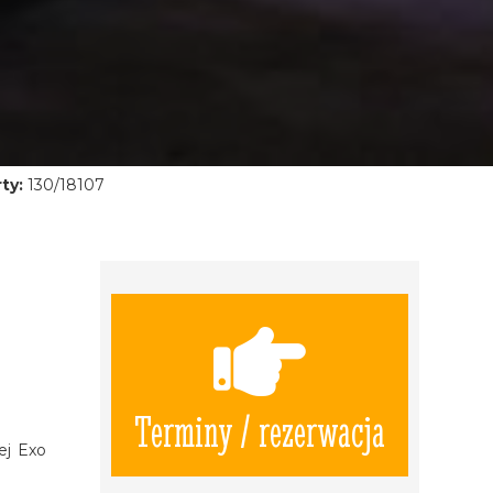
ty:
130/18107
Terminy / rezerwacja
ej Exo