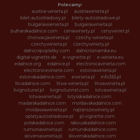
Polecamy:
austria-winieta.pl
austriawinieta.pl
bilet-autostradowy.pl
bilety-autostradowe.pl
bulgariawienieta.pl
bulgariawinieta.pl
bulharskadalnice.com
cenawiniety.pl
cenywiniet.pl
chorwacjawinieta.pl
czechy-winieta.pl
czechywinieta.pl
czechywiniety.pl
dalnicnipoplatky.com
dalnicniznamka.eu
digital-vignette.de
e-vignette.pl
e-winieta.eu
edalnice.org
edalnice.pl
electronicavinieta.com
electroniceviniete.com
estoniawinieta.pl
estonskadalnice.com
ewinieta.pl
info365.pl
litvadalnice.com
litwa-winieta.pl
litwawinieta.pl
livignotunel.pl
livignotunnel.com
lotvawinieta.pl
lotwawinieta.pl
lotysskadalnice.com
madarskadalnice.com
moldavskadalnice.com
moldawiawinieta.pl
najtanszewiniety.pl
oplatyautostradowe.pl
pl-vignette.com
polskadalnice.com
rakouskadalnice.com
rumuniawinieta.pl
rumunskadalnice.com
sloveniawinieta.pl
slovenskadalnice.com