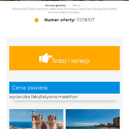
Strona główna
/
Oferta
/
Wycieczka Z Pafos marathon zobaczymy 24 miejsca Cape Greco Famagusta miasta
duchów Lefkara Omodos...
Numer oferty:
111/18107
Terminy / rezerwacja
Cena zawiera
wycieczka fakultatywna marathon