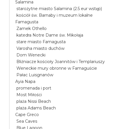
Salamina
starożytne miasto Salamina (2.5 eur wstęp)
kościół św. Barnaby i muzeum lokalne
Famagusta
Zamek Othello
katedra Notre Dame św. Mikołaja
stare miasto Famagusta
Varosha miasto duchów
Dom Wenecki
Bliźniacze kościoły Joannitów i Templariuszy
Weneckie mury obronne w Famaguście
Pałac Luisgnanów
Ayia Napa
promenada i port
Most Miłości
plaża Nissi Beach
plaża Adams Beach
Cape Greco
Sea Caves
Blue Lagoon