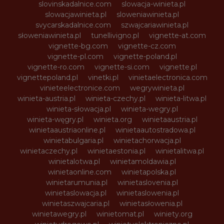
slovinskadalnice.com
slowacja-winieta.pl
slowacjawinieta.pl
sloweniawinieta.pl
svycarskadalnice.com
szwajcariawinieta.pl
słoweniawinieta.pl
tunellivigno.pl
vignette-at.com
vignette-bg.com
vignette-cz.com
vignette-pl.com
vignette-poland.pl
vignette-ro.com
vignette-si.com
vignette.pl
vignettepoland.pl
vinetki.pl
vinietaelectronica.com
vinieteelectronice.com
wegrywinieta.pl
winieta-austria.pl
winieta-czechy.pl
winieta-litwa.pl
winieta-słowacja.pl
winieta-wegry.pl
winieta-węgry.pl
winieta.org
winietaaustria.pl
winietaaustriaonline.pl
winietaautostradowa.pl
winietabulgaria.pl
winietachorwacja.pl
winietaczechy.pl
winietaestonia.pl
winietalitwa.pl
winietalotwa.pl
winietamoldawia.pl
winietaonline.com
winietapolska.pl
winietarumunia.pl
winietaslovenia.pl
winietaslowacja.pl
winietaslowenia.pl
winietaszwajcaria.pl
winietasłowenia.pl
winietawegry.pl
winietomat.pl
winiety.org