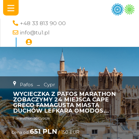
+48 33 813 90 00
info@tu1.pl
Pafos
→
Cypr
WYCIECZKA Z PAFOS MARATHON
ZOBACZYMY 24 MIEJSCA CAPE
GRECO FAMAGUSTA MIASTA
DUCHÓW LEFKARA OMODOS...
Marathon po Cyprze
651 PLN
/ 150 EUR
Cena od