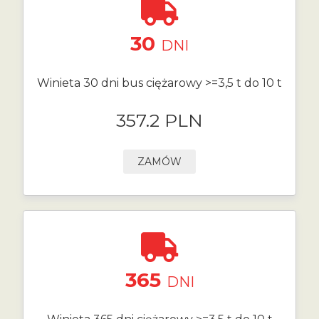
30
DNI
Winieta 30 dni bus ciężarowy >=3,5 t do 10 t
357.2 PLN
ZAMÓW
365
DNI