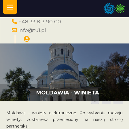
+48 33 813 90 00
info@tu1.pl
MOŁDAWIA - WINIETA
A
A
A
Mołdawia - winiety elektroniczne. Po wybraniu rodzaju
winiety, zostaniesz przeniesiony na naszą stronę
partnerską.