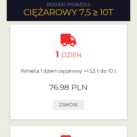
RODZAJ POJAZDU:
CIĘŻAROWY 7,5 ≥ 10T
1
DZIEŃ
Winieta 1 dzień ciężarowy >=3,5 t do 10 t
76.98 PLN
ZAMÓW