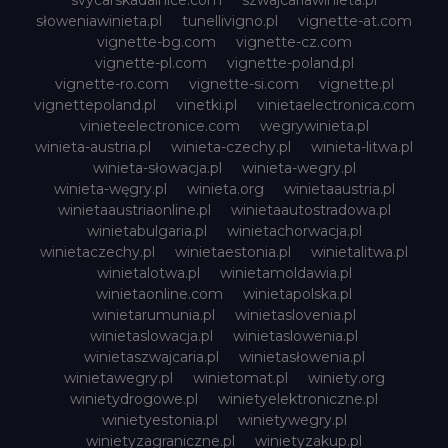
svycarskadalnice.com
szwajcariawinieta.pl
słoweniawinieta.pl
tunellivigno.pl
vignette-at.com
vignette-bg.com
vignette-cz.com
vignette-pl.com
vignette-poland.pl
vignette-ro.com
vignette-si.com
vignette.pl
vignettepoland.pl
vinetki.pl
vinietaelectronica.com
vinieteelectronice.com
wegrywinieta.pl
winieta-austria.pl
winieta-czechy.pl
winieta-litwa.pl
winieta-słowacja.pl
winieta-wegry.pl
winieta-węgry.pl
winieta.org
winietaaustria.pl
winietaaustriaonline.pl
winietaautostradowa.pl
winietabulgaria.pl
winietachorwacja.pl
winietaczechy.pl
winietaestonia.pl
winietalitwa.pl
winietalotwa.pl
winietamoldawia.pl
winietaonline.com
winietapolska.pl
winietarumunia.pl
winietaslovenia.pl
winietaslowacja.pl
winietaslowenia.pl
winietaszwajcaria.pl
winietasłowenia.pl
winietawegry.pl
winietomat.pl
winiety.org
winietydrogowe.pl
winietyelektroniczne.pl
winietyestonia.pl
winietywegry.pl
winietyzagraniczne.pl
winietyzakup.pl