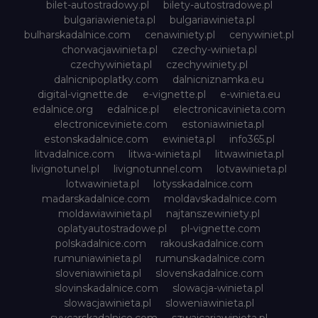
bilet-autostradowy.pl
bilety-autostradowe.pl
bulgariawienieta.pl
bulgariawinieta.pl
bulharskadalnice.com
cenawiniety.pl
cenywiniet.pl
chorwacjawinieta.pl
czechy-winieta.pl
czechywinieta.pl
czechywiniety.pl
dalnicnipoplatky.com
dalnicniznamka.eu
digital-vignette.de
e-vignette.pl
e-winieta.eu
edalnice.org
edalnice.pl
electronicavinieta.com
electroniceviniete.com
estoniawinieta.pl
estonskadalnice.com
ewinieta.pl
info365.pl
litvadalnice.com
litwa-winieta.pl
litwawinieta.pl
livignotunel.pl
livignotunnel.com
lotvawinieta.pl
lotwawinieta.pl
lotysskadalnice.com
madarskadalnice.com
moldavskadalnice.com
moldawiawinieta.pl
najtanszewiniety.pl
oplatyautostradowe.pl
pl-vignette.com
polskadalnice.com
rakouskadalnice.com
rumuniawinieta.pl
rumunskadalnice.com
sloveniawinieta.pl
slovenskadalnice.com
slovinskadalnice.com
slowacja-winieta.pl
slowacjawinieta.pl
sloweniawinieta.pl