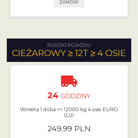
ZAMÓW
RODZAJ POJAZDU:
CIEŻAROWY ≥ 12T ≥ 4 OSIE
24
GODZINY
Winieta 1 doba <= 12000 kg 4 osie EURO
0,I,II
249.99 PLN