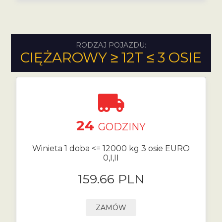
RODZAJ POJAZDU:
CIĘŻAROWY ≥ 12T ≤ 3 OSIE
24
GODZINY
Winieta 1 doba <= 12000 kg 3 osie EURO
0,I,II
159.66 PLN
ZAMÓW