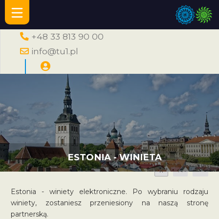
+48 33 813 90 00
info@tu1.pl
ESTONIA - WINIETA
A
A
A
Estonia - winiety elektroniczne. Po wybraniu rodzaju
winiety, zostaniesz przeniesiony na naszą stronę
partnerską.