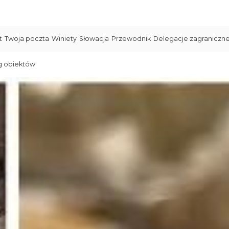
t
Twoja poczta
Winiety
Słowacja
Przewodnik
Delegacje zagraniczn
g obiektów