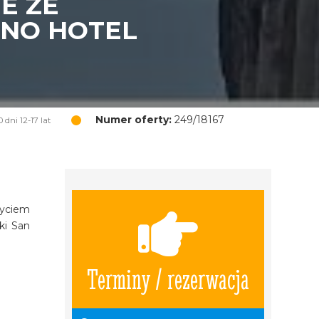
NE ZE
INO HOTEL
Numer oferty:
249/18167
dni 12-17 lat
życiem
ki San
Terminy / rezerwacja