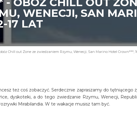
* - OBÓZ CHILL OUT ZO
MU, WENECJI, SAN MAR
2-17 LAT
 obóz Chill out Zone ze zwiedzaniem Rzymu, Wenecji, San Marino Hotel Crown***, 10 
, chcesz też coś zobaczyć. Serdecznie zapraszamy do tętniącego 
łońce, dyskoteki, a do tego zwiedzanie Rzymu, Wenecji, Republi
rozrywki Mirabilandia. W te wakacje musisz tam być.