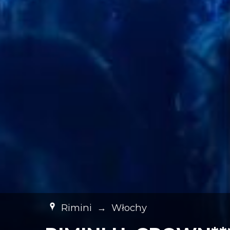
Rimini
→
Włochy