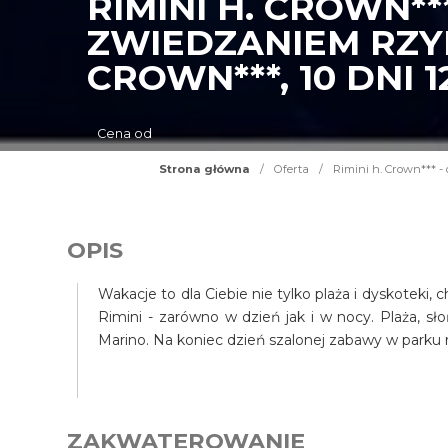
RIMINI H. CROWN**
ZWIEDZANIEM RZY
CROWN***, 10 DNI 1
Cena od
Strona główna
/
Oferta
/
Rimini h. Crown*** -
OPIS
Wakacje to dla Ciebie nie tylko plaża i dyskoteki
Rimini - zarówno w dzień jak i w nocy. Plaża, s
Marino. Na koniec dzień szalonej zabawy w parku 
ZAKWATEROWANIE