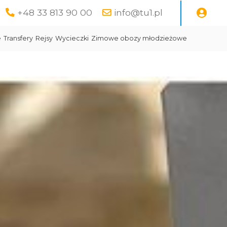
+48 33 813 90 00
info@tu1.pl
e
Transfery
Rejsy
Wycieczki
Zimowe obozy młodzieżowe